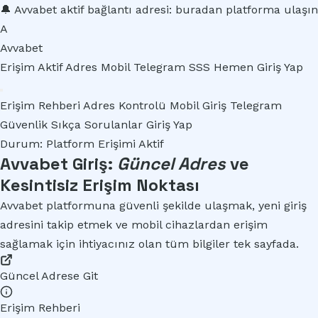
🔔 Avvabet aktif bağlantı adresi:
buradan platforma ulaşın
A
Avvabet
Erişim
Aktif Adres
Mobil
Telegram
SSS
Hemen Giriş Yap
Erişim Rehberi
Adres Kontrolü
Mobil Giriş
Telegram
Güvenlik
Sıkça Sorulanlar
Giriş Yap
Durum:
Platform Erişimi Aktif
Avvabet Giriş:
Güncel Adres
ve
Kesintisiz Erişim Noktası
Avvabet platformuna güvenli şekilde ulaşmak, yeni giriş
adresini takip etmek ve mobil cihazlardan erişim
sağlamak için ihtiyacınız olan tüm bilgiler tek sayfada.
Güncel Adrese Git
Erişim Rehberi