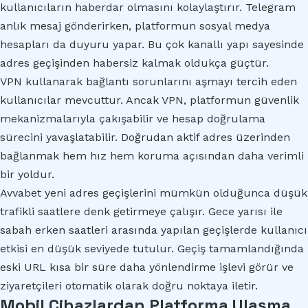
kullanıcıların haberdar olmasını kolaylaştırır. Telegram
anlık mesaj gönderirken, platformun sosyal medya
hesapları da duyuru yapar. Bu çok kanallı yapı sayesinde
adres geçişinden habersiz kalmak oldukça güçtür.
VPN kullanarak bağlantı sorunlarını aşmayı tercih eden
kullanıcılar mevcuttur. Ancak VPN, platformun güvenlik
mekanizmalarıyla çakışabilir ve hesap doğrulama
sürecini yavaşlatabilir. Doğrudan aktif adres üzerinden
bağlanmak hem hız hem koruma açısından daha verimli
bir yoldur.
Avvabet yeni adres geçişlerini mümkün olduğunca düşük
trafikli saatlere denk getirmeye çalışır. Gece yarısı ile
sabah erken saatleri arasında yapılan geçişlerde kullanıcı
etkisi en düşük seviyede tutulur. Geçiş tamamlandığında
eski URL kısa bir süre daha yönlendirme işlevi görür ve
ziyaretçileri otomatik olarak doğru noktaya iletir.
Mobil Cihazlardan Platforma Ulaşma