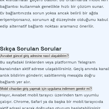
bağlantısı kullanmak genellikle hızlı bir çözüm sunar.
Ev bağlantınızda sorun yoksa ancak belirli bir ağda
erişemiyorsanız, sorunun ağ düzeyinde olduğunu kabul
edip alternatif bağlantı noktası aramanız önerilir.
Sıkça Sorulan Sorular
Avvabet güncel giriş adresine nasıl ulaşabilirim?
Bu sayfadaki linklerden veya platformun Telegram
kanalından aktif adrese ulaşabilirsiniz. Geçiş anında kanal
anlık bildirim gönderir; sabitlenmiş mesajda doğru
bağlantı yer alır.
Mobil cihazdan giriş yapmak için uygulama indirmem gerekir mi?
Hayır, Avvabet mobil tarayıcı üzerinden tam uyumlu
çalışır. Chrome, Safari ya da başka bir mobil tarayıcıda
aktif adresi açarak doğrudan oturum başlatabilirsiniz.