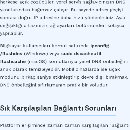
herkese açık çözücüler, yerel servis sağlayıcınızın DNS
yanıtlarından bağımsız çalışır. Bu sayede adres geçişi
sonrası doğru IP adresine daha hızlı yönlenirsiniz. Ayar
değişikliği cihazınızın ağ ayarları bölümünden kolayca
yapılabilir.
Bilgisayar kullanıcıları komut satırında
ipconfig
/flushdns
(Windows) veya
sudo dscacheutil -
flushcache
(macOS) komutlarıyla yerel DNS önbelleğini
anlık olarak temizleyebilir. Mobil cihazlarda ise uçak
modunu birkaç saniye etkinleştirip devre dışı bırakmak,
DNS önbelleğini sıfırlamanın pratik bir yoludur.
Sık Karşılaşılan Bağlantı Sorunları
Platform erişiminde zaman zaman karşılaşılan "Bağlantı