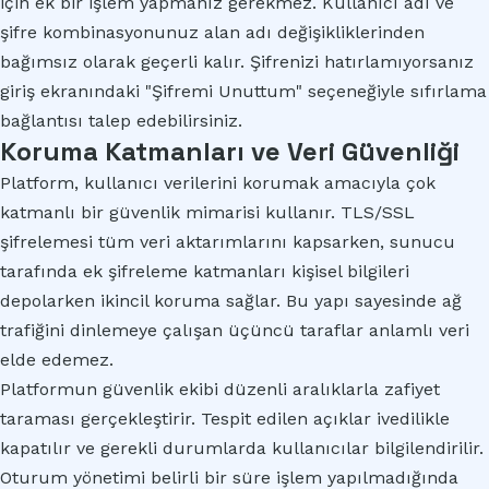
için ek bir işlem yapmanız gerekmez. Kullanıcı adı ve
şifre kombinasyonunuz alan adı değişikliklerinden
bağımsız olarak geçerli kalır. Şifrenizi hatırlamıyorsanız
giriş ekranındaki "Şifremi Unuttum" seçeneğiyle sıfırlama
bağlantısı talep edebilirsiniz.
Koruma Katmanları ve Veri Güvenliği
Platform, kullanıcı verilerini korumak amacıyla çok
katmanlı bir güvenlik mimarisi kullanır. TLS/SSL
şifrelemesi tüm veri aktarımlarını kapsarken, sunucu
tarafında ek şifreleme katmanları kişisel bilgileri
depolarken ikincil koruma sağlar. Bu yapı sayesinde ağ
trafiğini dinlemeye çalışan üçüncü taraflar anlamlı veri
elde edemez.
Platformun güvenlik ekibi düzenli aralıklarla zafiyet
taraması gerçekleştirir. Tespit edilen açıklar ivedilikle
kapatılır ve gerekli durumlarda kullanıcılar bilgilendirilir.
Oturum yönetimi belirli bir süre işlem yapılmadığında