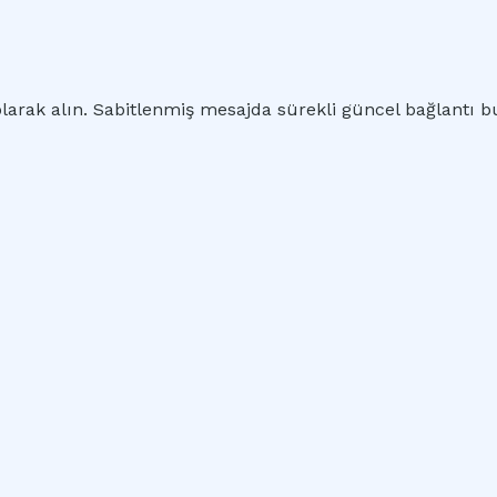
arak alın. Sabitlenmiş mesajda sürekli güncel bağlantı b