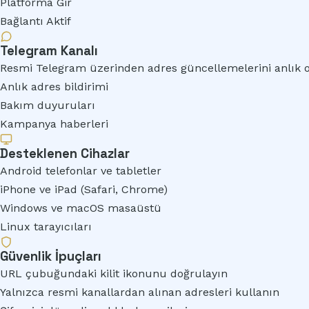
Platforma Gir
Bağlantı Aktif
Telegram Kanalı
Resmi Telegram üzerinden adres güncellemelerini anlık ol
Anlık adres bildirimi
Bakım duyuruları
Kampanya haberleri
Desteklenen Cihazlar
Android telefonlar ve tabletler
iPhone ve iPad (Safari, Chrome)
Windows ve macOS masaüstü
Linux tarayıcıları
Güvenlik İpuçları
URL çubuğundaki kilit ikonunu doğrulayın
Yalnızca resmi kanallardan alınan adresleri kullanın