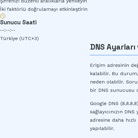
Şifrenizi düzenli aralıklarla yenileyin
İki faktörlü doğrulamayı etkinleştirin
Sunucu Saati
--:--:--
Türkiye (UTC+3)
DNS Ayarları 
Erişim adresinin de
kalabilir. Bu durum
neden olabilir. Sor
bir DNS sunucusu d
Google DNS (8.8.8.8)
sağlayıcınızın DNS 
adresine daha hızlı 
yapılabilir.