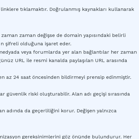
 linklere tıklamaktır. Doğrulanmış kaynakları kullanarak
esi zaman zaman değişse de domain yapısındaki belirli
 şifreli olduğuna işaret eder.
 medyada veya forumlarda yer alan bağlantılar her zaman
ğünüz URL ile resmi kanalda paylaşılan URL arasında
n az 24 saat öncesinden bildirmeyi prensip edinmiştir.
güvenlik riski oluşturabilir. Alan adı geçişi sırasında
n adında da geçerliliğini korur. Değişen yalnızca
timizasyon gereksinimlerini göz önünde bulundurur. Her