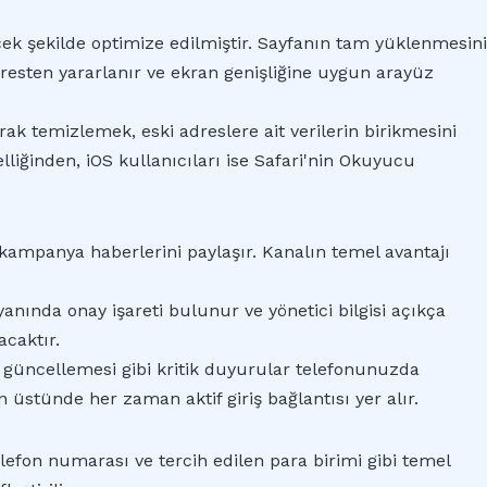
necek şekilde optimize edilmiştir. Sayfanın tam yüklenmesini
resten yararlanır ve ekran genişliğine uygun arayüz
arak temizlemek, eski adreslere ait verilerin birikmesini
lliğinden, iOS kullanıcıları ise Safari'nin Okuyucu
 kampanya haberlerini paylaşır. Kanalın temel avantajı
ında onay işareti bulunur ve yönetici bilgisi açıkça
acaktır.
m güncellemesi gibi kritik duyurular telefonunuzda
üstünde her zaman aktif giriş bağlantısı yer alır.
elefon numarası ve tercih edilen para birimi gibi temel