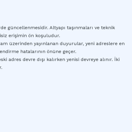
rde güncellenmesidir. Altyapı taşınmaları ve teknik
siz erişimin ön koşuludur.
egram üzerinden yayınlanan duyurular, yeni adreslere en
lendirme hatalarının önüne geçer.
i adres devre dışı kalırken yenisi devreye alınır. İki
r.