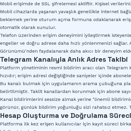
Mobil erişimde de SSL şifrelemesi aktiftir. Kişisel veriler
Mobil cihazlarda yaşanan yavaşlık genellikle internet bağla
beklemek yerine oturum açma formuna odaklanarak erişim sü
otomatik olarak sunulur.
Telefon üzerinden erişim deneyimini iyileştirmek isteyenler
engeller ve doğru adrese daha hızlı yönlenmenizi sağlar. A
Görünümü'nden faydalanarak daha akıcı bir deneyim elde 
Telegram Kanalıyla Anlık Adres Takibi
Platform yönetiminin resmi bildirim aracı olan Telegram ka
hızıdır; erişim adresi değiştiğinde saniyeler içinde abonele
Bu kanalı bulmak için uygulamanın arama çubuğuna platfo
belirtilmiştir. Taklit kanallardan korunmak için abone sa
Kanal bildirimlerini sessize almak yerine "önemli bildiri
görünür, günlük bildirim yoğunluğu sizi rahatsız etmez. Te
Hesap Oluşturma ve Doğrulama Sürec
Platforma ilk kez erişen kullanıcılar için kayıt süreci bi