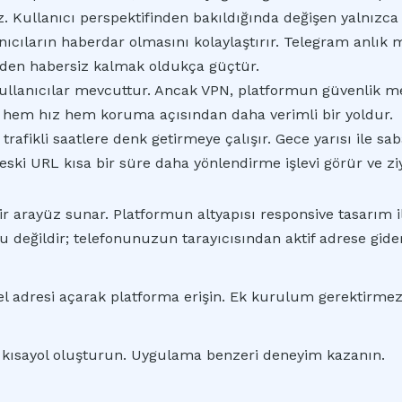
 Kullanıcı perspektifinden bakıldığında değişen yalnızca t
lanıcıların haberdar olmasını kolaylaştırır. Telegram anlı
inden habersiz kalmak oldukça güçtür.
kullanıcılar mevcuttur. Ancak VPN, platformun güvenlik m
k hem hız hem koruma açısından daha verimli bir yoldur.
fikli saatlere denk getirmeye çalışır. Gece yarısı ile sab
ki URL kısa bir süre daha yönlendirme işlevi görür ve ziya
r arayüz sunar. Platformun altyapısı responsive tasarım 
değildir; telefonunuzun tarayıcısından aktif adrese gider
cel adresi açarak platforma erişin. Ek kurulum gerektirmez
 kısayol oluşturun. Uygulama benzeri deneyim kazanın.