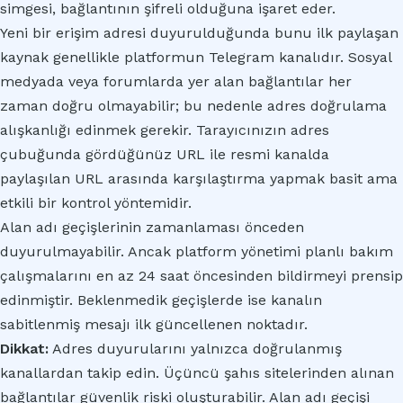
simgesi, bağlantının şifreli olduğuna işaret eder.
Yeni bir erişim adresi duyurulduğunda bunu ilk paylaşan
kaynak genellikle platformun Telegram kanalıdır. Sosyal
medyada veya forumlarda yer alan bağlantılar her
zaman doğru olmayabilir; bu nedenle adres doğrulama
alışkanlığı edinmek gerekir. Tarayıcınızın adres
çubuğunda gördüğünüz URL ile resmi kanalda
paylaşılan URL arasında karşılaştırma yapmak basit ama
etkili bir kontrol yöntemidir.
Alan adı geçişlerinin zamanlaması önceden
duyurulmayabilir. Ancak platform yönetimi planlı bakım
çalışmalarını en az 24 saat öncesinden bildirmeyi prensip
edinmiştir. Beklenmedik geçişlerde ise kanalın
sabitlenmiş mesajı ilk güncellenen noktadır.
Dikkat:
Adres duyurularını yalnızca doğrulanmış
kanallardan takip edin. Üçüncü şahıs sitelerinden alınan
bağlantılar güvenlik riski oluşturabilir. Alan adı geçişi