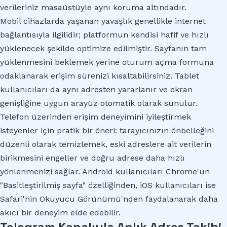
verileriniz masaüstüyle aynı koruma altındadır.
Mobil cihazlarda yaşanan yavaşlık genellikle internet
bağlantısıyla ilgilidir; platformun kendisi hafif ve hızlı
yüklenecek şekilde optimize edilmiştir. Sayfanın tam
yüklenmesini beklemek yerine oturum açma formuna
odaklanarak erişim sürenizi kısaltabilirsiniz. Tablet
kullanıcıları da aynı adresten yararlanır ve ekran
genişliğine uygun arayüz otomatik olarak sunulur.
Telefon üzerinden erişim deneyimini iyileştirmek
isteyenler için pratik bir öneri: tarayıcınızın önbelleğini
düzenli olarak temizlemek, eski adreslere ait verilerin
birikmesini engeller ve doğru adrese daha hızlı
yönlenmenizi sağlar. Android kullanıcıları Chrome'un
"Basitleştirilmiş sayfa" özelliğinden, iOS kullanıcıları ise
Safari'nin Okuyucu Görünümü'nden faydalanarak daha
akıcı bir deneyim elde edebilir.
Telegram Kanalıyla Anlık Adres Takibi