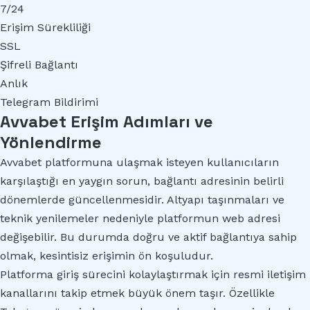
7/24
Erişim Sürekliliği
SSL
Şifreli Bağlantı
Anlık
Telegram Bildirimi
Avvabet Erişim Adımları ve
Yönlendirme
Avvabet platformuna ulaşmak isteyen kullanıcıların
karşılaştığı en yaygın sorun, bağlantı adresinin belirli
dönemlerde güncellenmesidir. Altyapı taşınmaları ve
teknik yenilemeler nedeniyle platformun web adresi
değişebilir. Bu durumda doğru ve aktif bağlantıya sahip
olmak, kesintisiz erişimin ön koşuludur.
Platforma giriş sürecini kolaylaştırmak için resmi iletişim
kanallarını takip etmek büyük önem taşır. Özellikle