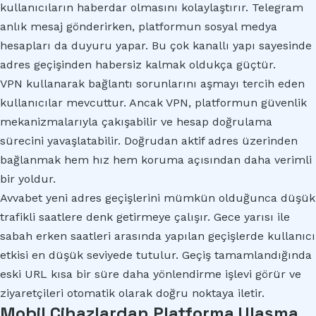
kullanıcıların haberdar olmasını kolaylaştırır. Telegram
anlık mesaj gönderirken, platformun sosyal medya
hesapları da duyuru yapar. Bu çok kanallı yapı sayesinde
adres geçişinden habersiz kalmak oldukça güçtür.
VPN kullanarak bağlantı sorunlarını aşmayı tercih eden
kullanıcılar mevcuttur. Ancak VPN, platformun güvenlik
mekanizmalarıyla çakışabilir ve hesap doğrulama
sürecini yavaşlatabilir. Doğrudan aktif adres üzerinden
bağlanmak hem hız hem koruma açısından daha verimli
bir yoldur.
Avvabet yeni adres geçişlerini mümkün olduğunca düşük
trafikli saatlere denk getirmeye çalışır. Gece yarısı ile
sabah erken saatleri arasında yapılan geçişlerde kullanıcı
etkisi en düşük seviyede tutulur. Geçiş tamamlandığında
eski URL kısa bir süre daha yönlendirme işlevi görür ve
ziyaretçileri otomatik olarak doğru noktaya iletir.
Mobil Cihazlardan Platforma Ulaşma