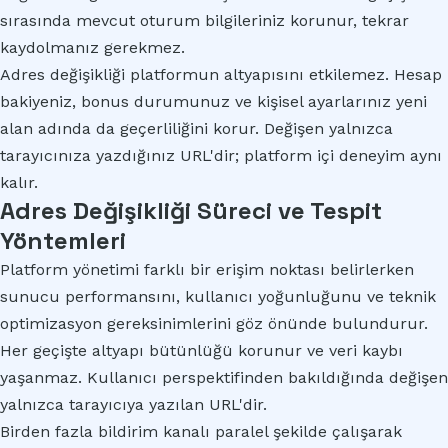
sırasında mevcut oturum bilgileriniz korunur, tekrar
kaydolmanız gerekmez.
Adres değişikliği platformun altyapısını etkilemez. Hesap
bakiyeniz, bonus durumunuz ve kişisel ayarlarınız yeni
alan adında da geçerliliğini korur. Değişen yalnızca
tarayıcınıza yazdığınız URL'dir; platform içi deneyim aynı
kalır.
Adres Değişikliği Süreci ve Tespit
Yöntemleri
Platform yönetimi farklı bir erişim noktası belirlerken
sunucu performansını, kullanıcı yoğunluğunu ve teknik
optimizasyon gereksinimlerini göz önünde bulundurur.
Her geçişte altyapı bütünlüğü korunur ve veri kaybı
yaşanmaz. Kullanıcı perspektifinden bakıldığında değişen
yalnızca tarayıcıya yazılan URL'dir.
Birden fazla bildirim kanalı paralel şekilde çalışarak