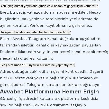
Yeni giriş adresi yayınlandığında eski hesabım geçerliliğini korur mu?
Evet, bu geçiş yalnızca domain adresini etkiler. Hesap
bilgileriniz, bakiyeniz ve tercihleriniz yeni adreste de
aynen korunur. Yeniden kayıt olmanız gerekmez.
Telegram kanalından gelen bağlantılar güvenli mi?
Resmi Avvabet Telegram kanalı doğrulanmış yönetim
tarafından işletilir. Kanal dışı kaynaklardan paylaşılan
linklere dikkat edin ve yalnızca resmi kanalın sabitlenmiş
mesajındaki adresi kullanın.
Giriş sırasında SSL uyarısı alırsam ne yapmalıyım?
Adres çubuğundaki kilit simgesini kontrol edin. Geçerli
bir SSL sertifikası yoksa o bağlantıyı kullanmayın ve
güncel adresi Telegram kanalından tekrar doğrulayın.
Avvabet Platformuna Hemen Erişin
Güncel giriş adresini kullanarak platforma kesintisiz
şekilde bağlanın. Tek tıkla erişiminizi sağlayın.