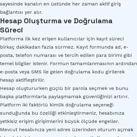
sayesinde kanalın en üstünde her zaman aktif giriş
bağlantısı yer alır.
Hesap Oluşturma ve Doğrulama
Süreci
Platforma ilk kez erişen kullanıcılar için kayıt süreci
birkaç dakikadan fazla sürmez. Kayıt formunda ad, e-
posta, telefon numarası ve tercih edilen para birimi gibi
temel bilgiler istenir. Formun tamamlanmasının ardından
e-posta veya SMS ile gelen doğrulama kodu girilerek
hesap aktifleştirilir.
Hesap oluştururken güçlü bir parola seçmek ve bunu
başka platformlarla paylaşmamak güvenliğinizi artırır.
Platform iki faktörlü kimlik doğrulama seçeneği
sunduğunda bu özelliği etkinleştirmeniz, hesabınıza
yetkisiz erişim girişimlerini büyük ölçüde engeller.
Mevcut hesabınıza yeni adres üzerinden oturum açmak