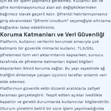
için ek bir işlem yapmanız gerekmez. Kullanıcı adı ve
şifre kombinasyonunuz alan adı değişikliklerinden
bağımsız olarak geçerli kalır. Şifrenizi hatırlamıyorsanız
giriş ekranındaki "Şifremi Unuttum" seçeneğiyle sıfırlama
bağlantısı talep edebilirsiniz.
Koruma Katmanları ve Veri Güvenliği
Platform, kullanıcı verilerini korumak amacıyla çok
katmanlı bir güvenlik mimarisi kullanır. TLS/SSL
şifrelemesi tüm veri aktarımlarını kapsarken, sunucu
tarafında ek şifreleme katmanları kişisel bilgileri
depolarken ikincil koruma sağlar. Bu yapı sayesinde ağ
trafiğini dinlemeye çalışan üçüncü taraflar anlamlı veri
elde edemez.
Platformun güvenlik ekibi düzenli aralıklarla zafiyet
taraması gerçekleştirir. Tespit edilen açıklar ivedilikle
kapatılır ve gerekli durumlarda kullanıcılar bilgilendirilir.
Oturum yönetimi belirli bir süre işlem yapılmadığında