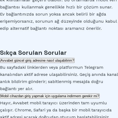
bağlantısı kullanmak genellikle hızlı bir çözüm sunar.
Ev bağlantınızda sorun yoksa ancak belirli bir ağda
erişemiyorsanız, sorunun ağ düzeyinde olduğunu kabul
edip alternatif bağlantı noktası aramanız önerilir.
Sıkça Sorulan Sorular
Avvabet güncel giriş adresine nasıl ulaşabilirim?
Bu sayfadaki linklerden veya platformun Telegram
kanalından aktif adrese ulaşabilirsiniz. Geçiş anında kanal
anlık bildirim gönderir; sabitlenmiş mesajda doğru
bağlantı yer alır.
Mobil cihazdan giriş yapmak için uygulama indirmem gerekir mi?
Hayır, Avvabet mobil tarayıcı üzerinden tam uyumlu
çalışır. Chrome, Safari ya da başka bir mobil tarayıcıda
aktif adresi açarak doğrudan oturum başlatabilirsiniz.