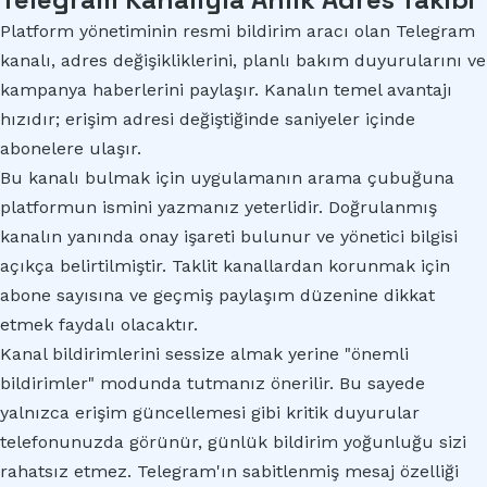
Platform yönetiminin resmi bildirim aracı olan Telegram
kanalı, adres değişikliklerini, planlı bakım duyurularını ve
kampanya haberlerini paylaşır. Kanalın temel avantajı
hızıdır; erişim adresi değiştiğinde saniyeler içinde
abonelere ulaşır.
Bu kanalı bulmak için uygulamanın arama çubuğuna
platformun ismini yazmanız yeterlidir. Doğrulanmış
kanalın yanında onay işareti bulunur ve yönetici bilgisi
açıkça belirtilmiştir. Taklit kanallardan korunmak için
abone sayısına ve geçmiş paylaşım düzenine dikkat
etmek faydalı olacaktır.
Kanal bildirimlerini sessize almak yerine "önemli
bildirimler" modunda tutmanız önerilir. Bu sayede
yalnızca erişim güncellemesi gibi kritik duyurular
telefonunuzda görünür, günlük bildirim yoğunluğu sizi
rahatsız etmez. Telegram'ın sabitlenmiş mesaj özelliği