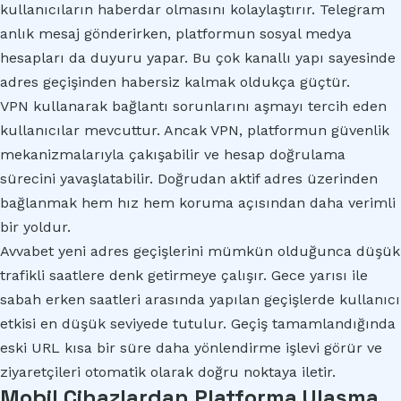
kullanıcıların haberdar olmasını kolaylaştırır. Telegram
anlık mesaj gönderirken, platformun sosyal medya
hesapları da duyuru yapar. Bu çok kanallı yapı sayesinde
adres geçişinden habersiz kalmak oldukça güçtür.
VPN kullanarak bağlantı sorunlarını aşmayı tercih eden
kullanıcılar mevcuttur. Ancak VPN, platformun güvenlik
mekanizmalarıyla çakışabilir ve hesap doğrulama
sürecini yavaşlatabilir. Doğrudan aktif adres üzerinden
bağlanmak hem hız hem koruma açısından daha verimli
bir yoldur.
Avvabet yeni adres geçişlerini mümkün olduğunca düşük
trafikli saatlere denk getirmeye çalışır. Gece yarısı ile
sabah erken saatleri arasında yapılan geçişlerde kullanıcı
etkisi en düşük seviyede tutulur. Geçiş tamamlandığında
eski URL kısa bir süre daha yönlendirme işlevi görür ve
ziyaretçileri otomatik olarak doğru noktaya iletir.
Mobil Cihazlardan Platforma Ulaşma