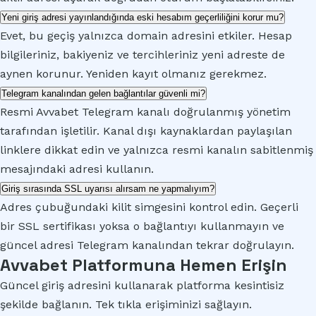
Yeni giriş adresi yayınlandığında eski hesabım geçerliliğini korur mu?
Evet, bu geçiş yalnızca domain adresini etkiler. Hesap
bilgileriniz, bakiyeniz ve tercihleriniz yeni adreste de
aynen korunur. Yeniden kayıt olmanız gerekmez.
Telegram kanalından gelen bağlantılar güvenli mi?
Resmi Avvabet Telegram kanalı doğrulanmış yönetim
tarafından işletilir. Kanal dışı kaynaklardan paylaşılan
linklere dikkat edin ve yalnızca resmi kanalın sabitlenmiş
mesajındaki adresi kullanın.
Giriş sırasında SSL uyarısı alırsam ne yapmalıyım?
Adres çubuğundaki kilit simgesini kontrol edin. Geçerli
bir SSL sertifikası yoksa o bağlantıyı kullanmayın ve
güncel adresi Telegram kanalından tekrar doğrulayın.
Avvabet Platformuna Hemen Erişin
Güncel giriş adresini kullanarak platforma kesintisiz
şekilde bağlanın. Tek tıkla erişiminizi sağlayın.