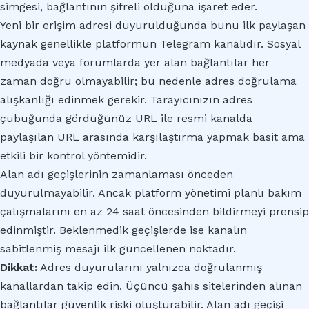
simgesi, bağlantının şifreli olduğuna işaret eder.
Yeni bir erişim adresi duyurulduğunda bunu ilk paylaşan
kaynak genellikle platformun Telegram kanalıdır. Sosyal
medyada veya forumlarda yer alan bağlantılar her
zaman doğru olmayabilir; bu nedenle adres doğrulama
alışkanlığı edinmek gerekir. Tarayıcınızın adres
çubuğunda gördüğünüz URL ile resmi kanalda
paylaşılan URL arasında karşılaştırma yapmak basit ama
etkili bir kontrol yöntemidir.
Alan adı geçişlerinin zamanlaması önceden
duyurulmayabilir. Ancak platform yönetimi planlı bakım
çalışmalarını en az 24 saat öncesinden bildirmeyi prensip
edinmiştir. Beklenmedik geçişlerde ise kanalın
sabitlenmiş mesajı ilk güncellenen noktadır.
Dikkat:
Adres duyurularını yalnızca doğrulanmış
kanallardan takip edin. Üçüncü şahıs sitelerinden alınan
bağlantılar güvenlik riski oluşturabilir. Alan adı geçişi