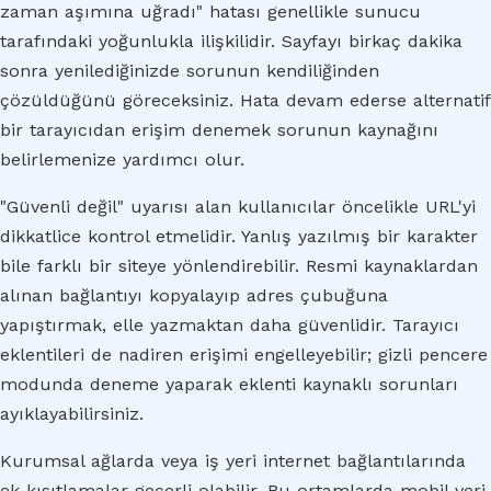
zaman aşımına uğradı" hatası genellikle sunucu
tarafındaki yoğunlukla ilişkilidir. Sayfayı birkaç dakika
sonra yenilediğinizde sorunun kendiliğinden
çözüldüğünü göreceksiniz. Hata devam ederse alternatif
bir tarayıcıdan erişim denemek sorunun kaynağını
belirlemenize yardımcı olur.
"Güvenli değil" uyarısı alan kullanıcılar öncelikle URL'yi
dikkatlice kontrol etmelidir. Yanlış yazılmış bir karakter
bile farklı bir siteye yönlendirebilir. Resmi kaynaklardan
alınan bağlantıyı kopyalayıp adres çubuğuna
yapıştırmak, elle yazmaktan daha güvenlidir. Tarayıcı
eklentileri de nadiren erişimi engelleyebilir; gizli pencere
modunda deneme yaparak eklenti kaynaklı sorunları
ayıklayabilirsiniz.
Kurumsal ağlarda veya iş yeri internet bağlantılarında
ek kısıtlamalar geçerli olabilir. Bu ortamlarda mobil veri