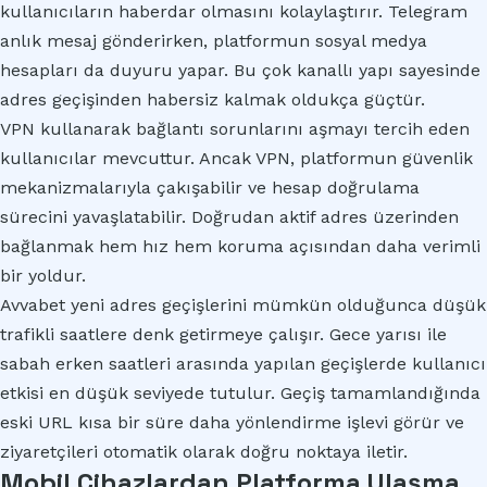
kullanıcıların haberdar olmasını kolaylaştırır. Telegram
anlık mesaj gönderirken, platformun sosyal medya
hesapları da duyuru yapar. Bu çok kanallı yapı sayesinde
adres geçişinden habersiz kalmak oldukça güçtür.
VPN kullanarak bağlantı sorunlarını aşmayı tercih eden
kullanıcılar mevcuttur. Ancak VPN, platformun güvenlik
mekanizmalarıyla çakışabilir ve hesap doğrulama
sürecini yavaşlatabilir. Doğrudan aktif adres üzerinden
bağlanmak hem hız hem koruma açısından daha verimli
bir yoldur.
Avvabet yeni adres geçişlerini mümkün olduğunca düşük
trafikli saatlere denk getirmeye çalışır. Gece yarısı ile
sabah erken saatleri arasında yapılan geçişlerde kullanıcı
etkisi en düşük seviyede tutulur. Geçiş tamamlandığında
eski URL kısa bir süre daha yönlendirme işlevi görür ve
ziyaretçileri otomatik olarak doğru noktaya iletir.
Mobil Cihazlardan Platforma Ulaşma