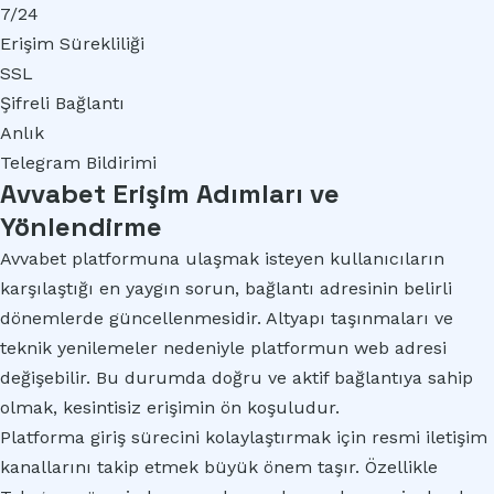
7/24
Erişim Sürekliliği
SSL
Şifreli Bağlantı
Anlık
Telegram Bildirimi
Avvabet Erişim Adımları ve
Yönlendirme
Avvabet platformuna ulaşmak isteyen kullanıcıların
karşılaştığı en yaygın sorun, bağlantı adresinin belirli
dönemlerde güncellenmesidir. Altyapı taşınmaları ve
teknik yenilemeler nedeniyle platformun web adresi
değişebilir. Bu durumda doğru ve aktif bağlantıya sahip
olmak, kesintisiz erişimin ön koşuludur.
Platforma giriş sürecini kolaylaştırmak için resmi iletişim
kanallarını takip etmek büyük önem taşır. Özellikle