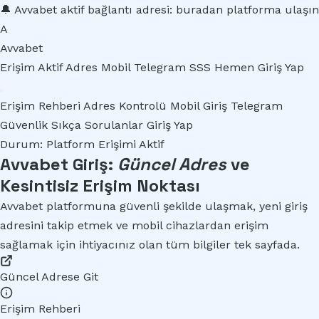
🔔 Avvabet aktif bağlantı adresi:
buradan platforma ulaşın
A
Avvabet
Erişim
Aktif Adres
Mobil
Telegram
SSS
Hemen Giriş Yap
Erişim Rehberi
Adres Kontrolü
Mobil Giriş
Telegram
Güvenlik
Sıkça Sorulanlar
Giriş Yap
Durum:
Platform Erişimi Aktif
Avvabet Giriş:
Güncel Adres
ve
Kesintisiz Erişim Noktası
Avvabet platformuna güvenli şekilde ulaşmak, yeni giriş
adresini takip etmek ve mobil cihazlardan erişim
sağlamak için ihtiyacınız olan tüm bilgiler tek sayfada.
Güncel Adrese Git
Erişim Rehberi