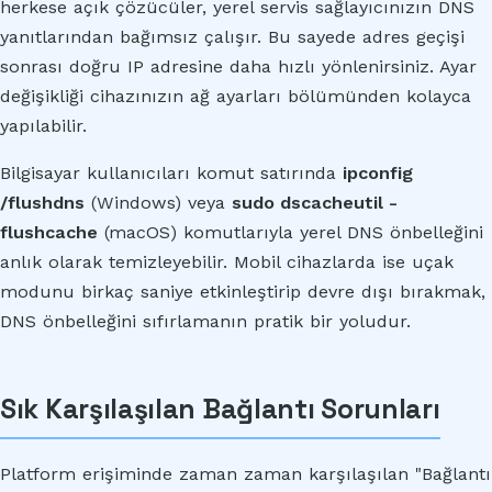
herkese açık çözücüler, yerel servis sağlayıcınızın DNS
yanıtlarından bağımsız çalışır. Bu sayede adres geçişi
sonrası doğru IP adresine daha hızlı yönlenirsiniz. Ayar
değişikliği cihazınızın ağ ayarları bölümünden kolayca
yapılabilir.
Bilgisayar kullanıcıları komut satırında
ipconfig
/flushdns
(Windows) veya
sudo dscacheutil -
flushcache
(macOS) komutlarıyla yerel DNS önbelleğini
anlık olarak temizleyebilir. Mobil cihazlarda ise uçak
modunu birkaç saniye etkinleştirip devre dışı bırakmak,
DNS önbelleğini sıfırlamanın pratik bir yoludur.
Sık Karşılaşılan Bağlantı Sorunları
Platform erişiminde zaman zaman karşılaşılan "Bağlantı