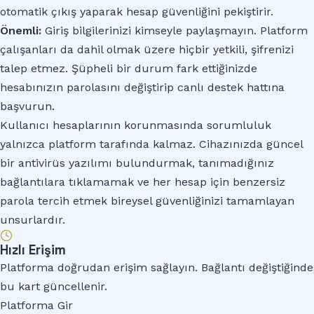
otomatik çıkış yaparak hesap güvenliğini pekiştirir.
Önemli:
Giriş bilgilerinizi kimseyle paylaşmayın. Platform
çalışanları da dahil olmak üzere hiçbir yetkili, şifrenizi
talep etmez. Şüpheli bir durum fark ettiğinizde
hesabınızın parolasını değiştirip canlı destek hattına
başvurun.
Kullanıcı hesaplarının korunmasında sorumluluk
yalnızca platform tarafında kalmaz. Cihazınızda güncel
bir antivirüs yazılımı bulundurmak, tanımadığınız
bağlantılara tıklamamak ve her hesap için benzersiz
parola tercih etmek bireysel güvenliğinizi tamamlayan
unsurlardır.
Hızlı Erişim
Platforma doğrudan erişim sağlayın. Bağlantı değiştiğinde
bu kart güncellenir.
Platforma Gir