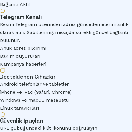
Bağlantı Aktif
Telegram Kanalı
Resmi Telegram üzerinden adres güncellemelerini anlık
olarak alın. Sabitlenmiş mesajda sürekli güncel bağlantı
bulunur.
Anlık adres bildirimi
Bakım duyuruları
Kampanya haberleri
Desteklenen Cihazlar
Android telefonlar ve tabletler
iPhone ve iPad (Safari, Chrome)
Windows ve macOS masaüstü
Linux tarayıcıları
Güvenlik İpuçları
URL çubuğundaki kilit ikonunu doğrulayın