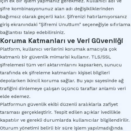
için ek bir işlem yapmanız gerekmez. Kullanıcı adı ve
şifre kombinasyonunuz alan adı değişikliklerinden
bağımsız olarak geçerli kalır. Şifrenizi hatırlamıyorsanız
giriş ekranındaki "Şifremi Unuttum" seçeneğiyle sıfırlama
bağlantısı talep edebilirsiniz.
Koruma Katmanları ve Veri Güvenliği
Platform, kullanıcı verilerini korumak amacıyla çok
katmanlı bir güvenlik mimarisi kullanır. TLS/SSL
şifrelemesi tüm veri aktarımlarını kapsarken, sunucu
tarafında ek şifreleme katmanları kişisel bilgileri
depolarken ikincil koruma sağlar. Bu yapı sayesinde ağ
trafiğini dinlemeye çalışan üçüncü taraflar anlamlı veri
elde edemez.
Platformun güvenlik ekibi düzenli aralıklarla zafiyet
taraması gerçekleştirir. Tespit edilen açıklar ivedilikle
kapatılır ve gerekli durumlarda kullanıcılar bilgilendirilir.
Oturum yönetimi belirli bir süre işlem yapılmadığında