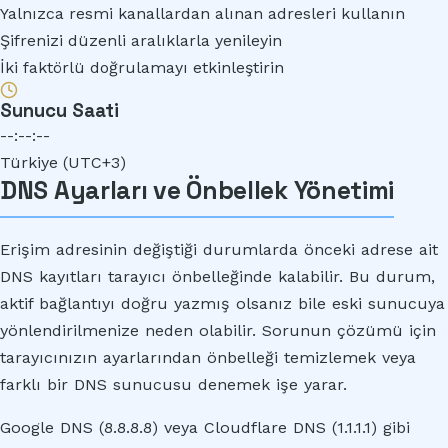
Yalnızca resmi kanallardan alınan adresleri kullanın
Şifrenizi düzenli aralıklarla yenileyin
İki faktörlü doğrulamayı etkinleştirin
Sunucu Saati
--:--:--
Türkiye (UTC+3)
DNS Ayarları ve Önbellek Yönetimi
Erişim adresinin değiştiği durumlarda önceki adrese ait
DNS kayıtları tarayıcı önbelleğinde kalabilir. Bu durum,
aktif bağlantıyı doğru yazmış olsanız bile eski sunucuya
yönlendirilmenize neden olabilir. Sorunun çözümü için
tarayıcınızın ayarlarından önbelleği temizlemek veya
farklı bir DNS sunucusu denemek işe yarar.
Google DNS (8.8.8.8) veya Cloudflare DNS (1.1.1.1) gibi