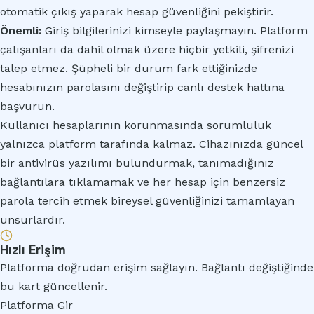
otomatik çıkış yaparak hesap güvenliğini pekiştirir.
Önemli:
Giriş bilgilerinizi kimseyle paylaşmayın. Platform
çalışanları da dahil olmak üzere hiçbir yetkili, şifrenizi
talep etmez. Şüpheli bir durum fark ettiğinizde
hesabınızın parolasını değiştirip canlı destek hattına
başvurun.
Kullanıcı hesaplarının korunmasında sorumluluk
yalnızca platform tarafında kalmaz. Cihazınızda güncel
bir antivirüs yazılımı bulundurmak, tanımadığınız
bağlantılara tıklamamak ve her hesap için benzersiz
parola tercih etmek bireysel güvenliğinizi tamamlayan
unsurlardır.
Hızlı Erişim
Platforma doğrudan erişim sağlayın. Bağlantı değiştiğinde
bu kart güncellenir.
Platforma Gir