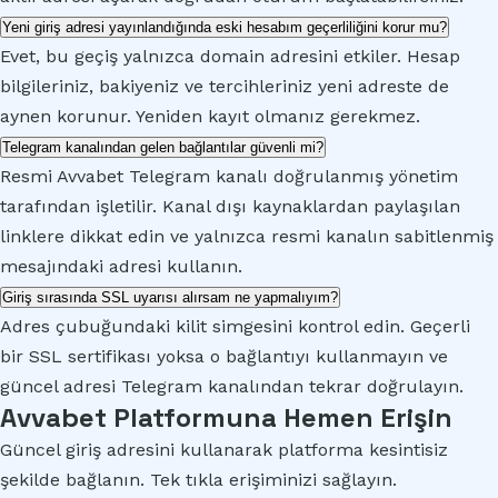
Yeni giriş adresi yayınlandığında eski hesabım geçerliliğini korur mu?
Evet, bu geçiş yalnızca domain adresini etkiler. Hesap
bilgileriniz, bakiyeniz ve tercihleriniz yeni adreste de
aynen korunur. Yeniden kayıt olmanız gerekmez.
Telegram kanalından gelen bağlantılar güvenli mi?
Resmi Avvabet Telegram kanalı doğrulanmış yönetim
tarafından işletilir. Kanal dışı kaynaklardan paylaşılan
linklere dikkat edin ve yalnızca resmi kanalın sabitlenmiş
mesajındaki adresi kullanın.
Giriş sırasında SSL uyarısı alırsam ne yapmalıyım?
Adres çubuğundaki kilit simgesini kontrol edin. Geçerli
bir SSL sertifikası yoksa o bağlantıyı kullanmayın ve
güncel adresi Telegram kanalından tekrar doğrulayın.
Avvabet Platformuna Hemen Erişin
Güncel giriş adresini kullanarak platforma kesintisiz
şekilde bağlanın. Tek tıkla erişiminizi sağlayın.