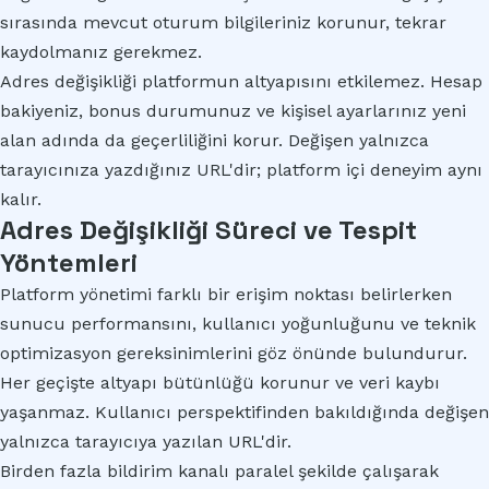
sırasında mevcut oturum bilgileriniz korunur, tekrar
kaydolmanız gerekmez.
Adres değişikliği platformun altyapısını etkilemez. Hesap
bakiyeniz, bonus durumunuz ve kişisel ayarlarınız yeni
alan adında da geçerliliğini korur. Değişen yalnızca
tarayıcınıza yazdığınız URL'dir; platform içi deneyim aynı
kalır.
Adres Değişikliği Süreci ve Tespit
Yöntemleri
Platform yönetimi farklı bir erişim noktası belirlerken
sunucu performansını, kullanıcı yoğunluğunu ve teknik
optimizasyon gereksinimlerini göz önünde bulundurur.
Her geçişte altyapı bütünlüğü korunur ve veri kaybı
yaşanmaz. Kullanıcı perspektifinden bakıldığında değişen
yalnızca tarayıcıya yazılan URL'dir.
Birden fazla bildirim kanalı paralel şekilde çalışarak