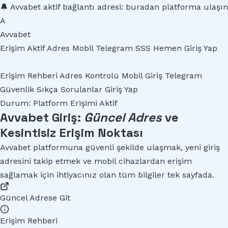
🔔 Avvabet aktif bağlantı adresi:
buradan platforma ulaşın
A
Avvabet
Erişim
Aktif Adres
Mobil
Telegram
SSS
Hemen Giriş Yap
Erişim Rehberi
Adres Kontrolü
Mobil Giriş
Telegram
Güvenlik
Sıkça Sorulanlar
Giriş Yap
Durum:
Platform Erişimi Aktif
Avvabet Giriş:
Güncel Adres
ve
Kesintisiz Erişim Noktası
Avvabet platformuna güvenli şekilde ulaşmak, yeni giriş
adresini takip etmek ve mobil cihazlardan erişim
sağlamak için ihtiyacınız olan tüm bilgiler tek sayfada.
Güncel Adrese Git
Erişim Rehberi