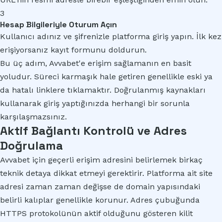
3
Hesap Bilgileriyle Oturum Açın
Kullanıcı adınız ve şifrenizle platforma giriş yapın. İlk kez
erişiyorsanız kayıt formunu doldurun.
Bu üç adım, Avvabet'e erişim sağlamanın en basit
yoludur. Süreci karmaşık hale getiren genellikle eski ya
da hatalı linklere tıklamaktır. Doğrulanmış kaynakları
kullanarak giriş yaptığınızda herhangi bir sorunla
karşılaşmazsınız.
Aktif Bağlantı Kontrolü ve Adres
Doğrulama
Avvabet için geçerli erişim adresini belirlemek birkaç
teknik detaya dikkat etmeyi gerektirir. Platforma ait site
adresi zaman zaman değişse de domain yapısındaki
belirli kalıplar genellikle korunur. Adres çubuğunda
HTTPS protokolünün aktif olduğunu gösteren kilit