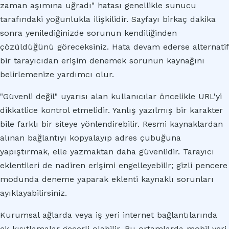
zaman aşımına uğradı" hatası genellikle sunucu
tarafındaki yoğunlukla ilişkilidir. Sayfayı birkaç dakika
sonra yenilediğinizde sorunun kendiliğinden
çözüldüğünü göreceksiniz. Hata devam ederse alternatif
bir tarayıcıdan erişim denemek sorunun kaynağını
belirlemenize yardımcı olur.
"Güvenli değil" uyarısı alan kullanıcılar öncelikle URL'yi
dikkatlice kontrol etmelidir. Yanlış yazılmış bir karakter
bile farklı bir siteye yönlendirebilir. Resmi kaynaklardan
alınan bağlantıyı kopyalayıp adres çubuğuna
yapıştırmak, elle yazmaktan daha güvenlidir. Tarayıcı
eklentileri de nadiren erişimi engelleyebilir; gizli pencere
modunda deneme yaparak eklenti kaynaklı sorunları
ayıklayabilirsiniz.
Kurumsal ağlarda veya iş yeri internet bağlantılarında
ek kısıtlamalar geçerli olabilir. Bu ortamlarda mobil veri