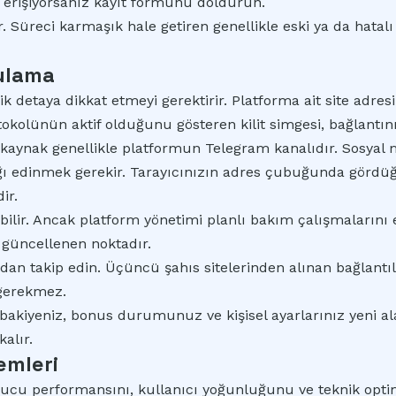
ez erişiyorsanız kayıt formunu doldurun.
 Süreci karmaşık hale getiren genellikle eski ya da hatalı
rulama
nik detaya dikkat etmeyi gerektirir. Platforma ait site adr
olünün aktif olduğunu gösteren kilit simgesi, bağlantının
 kaynak genellikle platformun Telegram kanalıdır. Sosyal
ğı edinmek gerekir. Tarayıcınızın adres çubuğunda gördü
ir.
ir. Ancak platform yönetimi planlı bakım çalışmalarını e
 güncellenen noktadır.
 takip edin. Üçüncü şahıs sitelerinden alınan bağlantılar 
 gerekmez.
bakiyeniz, bonus durumunuz ve kişisel ayarlarınız yeni ala
alır.
emleri
sunucu performansını, kullanıcı yoğunluğunu ve teknik op