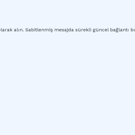
arak alın. Sabitlenmiş mesajda sürekli güncel bağlantı b