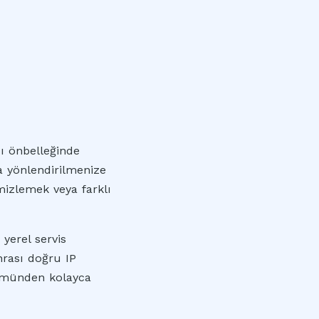
cı önbelleğinde
a yönlendirilmenize
mizlemek veya farklı
 yerel servis
nrası doğru IP
ölümünden kolayca