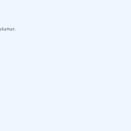
ulunur.