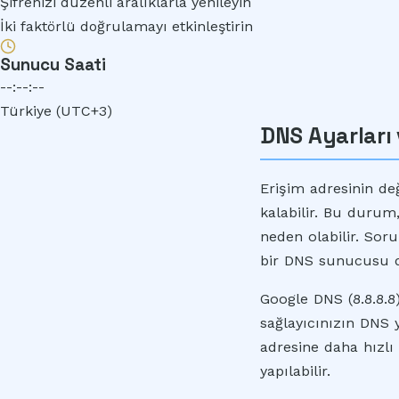
Şifrenizi düzenli aralıklarla yenileyin
İki faktörlü doğrulamayı etkinleştirin
Sunucu Saati
--:--:--
Türkiye (UTC+3)
DNS Ayarları 
Erişim adresinin de
kalabilir. Bu durum
neden olabilir. Sor
bir DNS sunucusu d
Google DNS (8.8.8.8)
sağlayıcınızın DNS 
adresine daha hızlı 
yapılabilir.