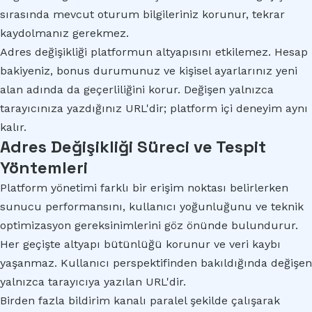
sırasında mevcut oturum bilgileriniz korunur, tekrar
kaydolmanız gerekmez.
Adres değişikliği platformun altyapısını etkilemez. Hesap
bakiyeniz, bonus durumunuz ve kişisel ayarlarınız yeni
alan adında da geçerliliğini korur. Değişen yalnızca
tarayıcınıza yazdığınız URL'dir; platform içi deneyim aynı
kalır.
Adres Değişikliği Süreci ve Tespit
Yöntemleri
Platform yönetimi farklı bir erişim noktası belirlerken
sunucu performansını, kullanıcı yoğunluğunu ve teknik
optimizasyon gereksinimlerini göz önünde bulundurur.
Her geçişte altyapı bütünlüğü korunur ve veri kaybı
yaşanmaz. Kullanıcı perspektifinden bakıldığında değişen
yalnızca tarayıcıya yazılan URL'dir.
Birden fazla bildirim kanalı paralel şekilde çalışarak