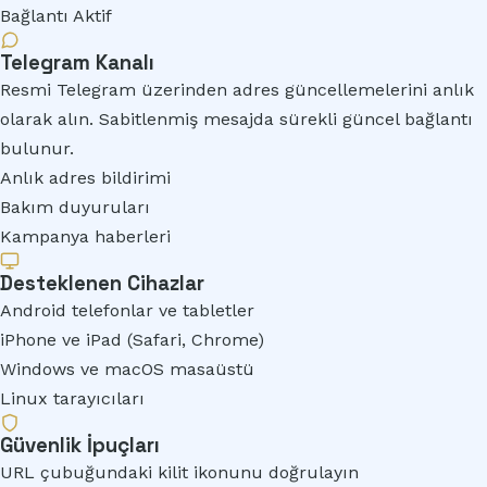
Bağlantı Aktif
Telegram Kanalı
Resmi Telegram üzerinden adres güncellemelerini anlık
olarak alın. Sabitlenmiş mesajda sürekli güncel bağlantı
bulunur.
Anlık adres bildirimi
Bakım duyuruları
Kampanya haberleri
Desteklenen Cihazlar
Android telefonlar ve tabletler
iPhone ve iPad (Safari, Chrome)
Windows ve macOS masaüstü
Linux tarayıcıları
Güvenlik İpuçları
URL çubuğundaki kilit ikonunu doğrulayın