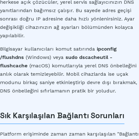
herkese açık çözücüler, yerel servis sağlayıcınızın DNS
yanıtlarından bağımsız çalışır. Bu sayede adres geçişi
sonrası doğru IP adresine daha hızlı yönlenirsiniz. Ayar
değişikliği cihazınızın ağ ayarları bölümünden kolayca
yapılabilir.
Bilgisayar kullanıcıları komut satırında
ipconfig
/flushdns
(Windows) veya
sudo dscacheutil -
flushcache
(macOS) komutlarıyla yerel DNS önbelleğini
anlık olarak temizleyebilir. Mobil cihazlarda ise uçak
modunu birkaç saniye etkinleştirip devre dışı bırakmak,
DNS önbelleğini sıfırlamanın pratik bir yoludur.
Sık Karşılaşılan Bağlantı Sorunları
Platform erişiminde zaman zaman karşılaşılan "Bağlantı