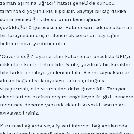
zaman aşımına uğradı" hatası genellikle sunucu
tarafındaki yoğunlukla ilişkilidir. Sayfayı birkaç dakika
sonra yenilediğinizde sorunun kendiliğinden
çözüldüğünü göreceksiniz. Hata devam ederse alternatif
bir tarayıcıdan erişim denemek sorunun kaynağını
belirlemenize yardımcı olur.
"Güvenli değil" uyarısı alan kullanıcılar öncelikle URL'yi
dikkatlice kontrol etmelidir. Yanlış yazılmış bir karakter
bile farklı bir siteye yönlendirebilir. Resmi kaynaklardan
alınan bağlantıyı kopyalayıp adres çubuğuna
yapıştırmak, elle yazmaktan daha güvenlidir. Tarayıcı
eklentileri de nadiren erişimi engelleyebilir; gizli pencere
modunda deneme yaparak eklenti kaynaklı sorunları
ayıklayabilirsiniz.
Kurumsal ağlarda veya iş yeri internet bağlantılarında
ek kısıtlamalar geçerli olabilir. Bu ortamlarda mobil veri