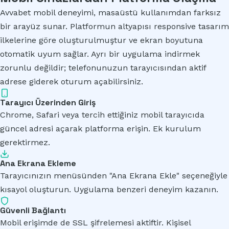
Avvabet mobil deneyimi, masaüstü kullanımdan farksız
bir arayüz sunar. Platformun altyapısı responsive tasarım
ilkelerine göre oluşturulmuştur ve ekran boyutuna
otomatik uyum sağlar. Ayrı bir uygulama indirmek
zorunlu değildir; telefonunuzun tarayıcısından aktif
adrese giderek oturum açabilirsiniz.
Tarayıcı Üzerinden Giriş
Chrome, Safari veya tercih ettiğiniz mobil tarayıcıda
güncel adresi açarak platforma erişin. Ek kurulum
gerektirmez.
Ana Ekrana Ekleme
Tarayıcınızın menüsünden "Ana Ekrana Ekle" seçeneğiyle
kısayol oluşturun. Uygulama benzeri deneyim kazanın.
Güvenli Bağlantı
Mobil erişimde de SSL şifrelemesi aktiftir. Kişisel