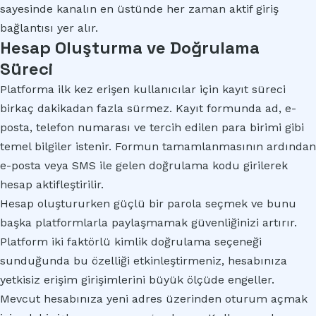
sayesinde kanalın en üstünde her zaman aktif giriş
bağlantısı yer alır.
Hesap Oluşturma ve Doğrulama
Süreci
Platforma ilk kez erişen kullanıcılar için kayıt süreci
birkaç dakikadan fazla sürmez. Kayıt formunda ad, e-
posta, telefon numarası ve tercih edilen para birimi gibi
temel bilgiler istenir. Formun tamamlanmasının ardından
e-posta veya SMS ile gelen doğrulama kodu girilerek
hesap aktifleştirilir.
Hesap oluştururken güçlü bir parola seçmek ve bunu
başka platformlarla paylaşmamak güvenliğinizi artırır.
Platform iki faktörlü kimlik doğrulama seçeneği
sunduğunda bu özelliği etkinleştirmeniz, hesabınıza
yetkisiz erişim girişimlerini büyük ölçüde engeller.
Mevcut hesabınıza yeni adres üzerinden oturum açmak