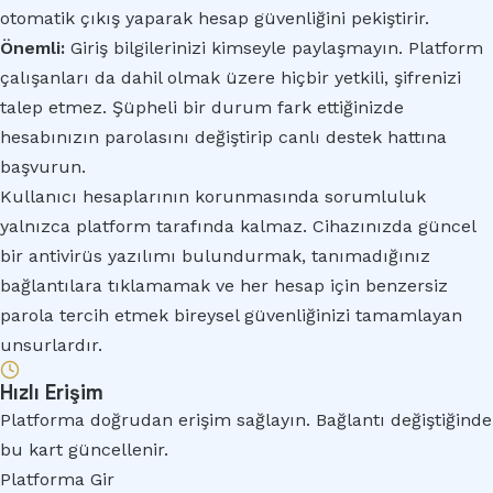
otomatik çıkış yaparak hesap güvenliğini pekiştirir.
Önemli:
Giriş bilgilerinizi kimseyle paylaşmayın. Platform
çalışanları da dahil olmak üzere hiçbir yetkili, şifrenizi
talep etmez. Şüpheli bir durum fark ettiğinizde
hesabınızın parolasını değiştirip canlı destek hattına
başvurun.
Kullanıcı hesaplarının korunmasında sorumluluk
yalnızca platform tarafında kalmaz. Cihazınızda güncel
bir antivirüs yazılımı bulundurmak, tanımadığınız
bağlantılara tıklamamak ve her hesap için benzersiz
parola tercih etmek bireysel güvenliğinizi tamamlayan
unsurlardır.
Hızlı Erişim
Platforma doğrudan erişim sağlayın. Bağlantı değiştiğinde
bu kart güncellenir.
Platforma Gir