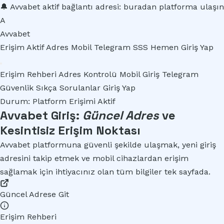
🔔 Avvabet aktif bağlantı adresi:
buradan platforma ulaşın
A
Avvabet
Erişim
Aktif Adres
Mobil
Telegram
SSS
Hemen Giriş Yap
Erişim Rehberi
Adres Kontrolü
Mobil Giriş
Telegram
Güvenlik
Sıkça Sorulanlar
Giriş Yap
Durum:
Platform Erişimi Aktif
Avvabet Giriş:
Güncel Adres
ve
Kesintisiz Erişim Noktası
Avvabet platformuna güvenli şekilde ulaşmak, yeni giriş
adresini takip etmek ve mobil cihazlardan erişim
sağlamak için ihtiyacınız olan tüm bilgiler tek sayfada.
Güncel Adrese Git
Erişim Rehberi