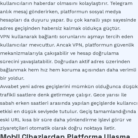
kullanıcıların haberdar olmasını kolaylaştırır. Telegram
anlık mesaj gönderirken, platformun sosyal medya
hesapları da duyuru yapar. Bu çok kanallı yapı sayesinde
adres geçişinden habersiz kalmak oldukça güçtür.
VPN kullanarak bağlantı sorunlarını aşmayı tercih eden
kullanıcılar mevcuttur. Ancak VPN, platformun güvenlik
mekanizmalarıyla çakışabilir ve hesap doğrulama
sürecini yavaşlatabilir. Doğrudan aktif adres üzerinden
bağlanmak hem hız hem koruma açısından daha verimli
bir yoldur.
Avvabet yeni adres geçişlerini mümkün olduğunca düşük
trafikli saatlere denk getirmeye çalışır. Gece yarısı ile
sabah erken saatleri arasında yapılan geçişlerde kullanıcı
etkisi en düşük seviyede tutulur. Geçiş tamamlandığında
eski URL kısa bir süre daha yönlendirme işlevi görür ve
ziyaretçileri otomatik olarak doğru noktaya iletir.
Mobil Cihazlardan Platforma Ulaşma