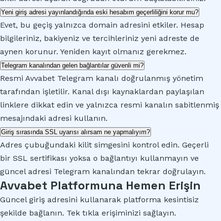
Yeni giriş adresi yayınlandığında eski hesabım geçerliliğini korur mu?
Evet, bu geçiş yalnızca domain adresini etkiler. Hesap
bilgileriniz, bakiyeniz ve tercihleriniz yeni adreste de
aynen korunur. Yeniden kayıt olmanız gerekmez.
Telegram kanalından gelen bağlantılar güvenli mi?
Resmi Avvabet Telegram kanalı doğrulanmış yönetim
tarafından işletilir. Kanal dışı kaynaklardan paylaşılan
linklere dikkat edin ve yalnızca resmi kanalın sabitlenmiş
mesajındaki adresi kullanın.
Giriş sırasında SSL uyarısı alırsam ne yapmalıyım?
Adres çubuğundaki kilit simgesini kontrol edin. Geçerli
bir SSL sertifikası yoksa o bağlantıyı kullanmayın ve
güncel adresi Telegram kanalından tekrar doğrulayın.
Avvabet Platformuna Hemen Erişin
Güncel giriş adresini kullanarak platforma kesintisiz
şekilde bağlanın. Tek tıkla erişiminizi sağlayın.