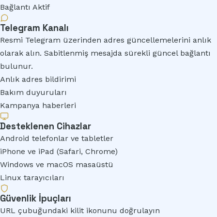
Bağlantı Aktif
Telegram Kanalı
Resmi Telegram üzerinden adres güncellemelerini anlık
olarak alın. Sabitlenmiş mesajda sürekli güncel bağlantı
bulunur.
Anlık adres bildirimi
Bakım duyuruları
Kampanya haberleri
Desteklenen Cihazlar
Android telefonlar ve tabletler
iPhone ve iPad (Safari, Chrome)
Windows ve macOS masaüstü
Linux tarayıcıları
Güvenlik İpuçları
URL çubuğundaki kilit ikonunu doğrulayın