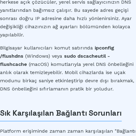
herkese açık çözücüler, yerel servis sağlayıcınızın DNS
yanıtlarından bağımsız çalışır. Bu sayede adres geçişi
sonrası doğru IP adresine daha hızlı yönlenirsiniz. Ayar
değişikliği cihazınızın ağ ayarları bölümünden kolayca
yapılabilir.
Bilgisayar kullanıcıları komut satırında
ipconfig
/flushdns
(Windows) veya
sudo dscacheutil -
flushcache
(macOS) komutlarıyla yerel DNS önbelleğini
anlık olarak temizleyebilir. Mobil cihazlarda ise uçak
modunu birkaç saniye etkinleştirip devre dışı bırakmak,
DNS önbelleğini sıfırlamanın pratik bir yoludur.
Sık Karşılaşılan Bağlantı Sorunları
Platform erişiminde zaman zaman karşılaşılan "Bağlantı