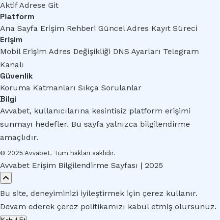
Aktif Adrese Git
Platform
Ana Sayfa
Erişim Rehberi
Güncel Adres
Kayıt Süreci
Erişim
Mobil Erişim
Adres Değişikliği
DNS Ayarları
Telegram
Kanalı
Güvenlik
Koruma Katmanları
Sıkça Sorulanlar
Bilgi
Avvabet, kullanıcılarına kesintisiz platform erişimi
sunmayı hedefler. Bu sayfa yalnızca bilgilendirme
amaçlıdır.
© 2025 Avvabet. Tüm hakları saklıdır.
Avvabet Erişim Bilgilendirme Sayfası | 2025
Bu site, deneyiminizi iyileştirmek için çerez kullanır.
Devam ederek çerez politikamızı kabul etmiş olursunuz.