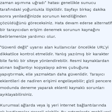
zaman aşımına uğradı" hatası genellikle sunucu
tarafındaki yoğunlukla ilişkilidir. Sayfayı birkaç dakika
sonra yenilediğinizde sorunun kendiliğinden
çözüldüğünü göreceksiniz. Hata devam ederse alternatif
bir tarayıcıdan erişim denemek sorunun kaynağını
belirlemenize yardımcı olur.
"Güvenli değil" uyarısı alan kullanıcılar öncelikle URL'yi
dikkatlice kontrol etmelidir. Yanlış yazılmış bir karakter
bile farklı bir siteye yönlendirebilir. Resmi kaynaklardan
alınan bağlantıyı kopyalayıp adres çubuğuna
yapıştırmak, elle yazmaktan daha güvenlidir. Tarayıcı
eklentileri de nadiren erişimi engelleyebilir; gizli pencere
modunda deneme yaparak eklenti kaynaklı sorunları
ayıklayabilirsiniz.
Kurumsal ağlarda veya iş yeri internet bağlantılarında
ek kısıtlamalar geçerli olabilir. Bu ortamlarda mobil veri