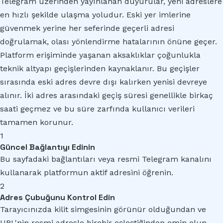
Telegram üzerinden yayınlanan duyurular, yeni adreslere
en hızlı şekilde ulaşma yoludur. Eski yer imlerine
güvenmek yerine her seferinde geçerli adresi
doğrulamak, olası yönlendirme hatalarının önüne geçer.
Platform erişiminde yaşanan aksaklıklar çoğunlukla
teknik altyapı geçişlerinden kaynaklanır. Bu geçişler
sırasında eski adres devre dışı kalırken yenisi devreye
alınır. İki adres arasındaki geçiş süresi genellikle birkaç
saati geçmez ve bu süre zarfında kullanıcı verileri
tamamen korunur.
1
Güncel Bağlantıyı Edinin
Bu sayfadaki bağlantıları veya resmi Telegram kanalını
kullanarak platformun aktif adresini öğrenin.
2
Adres Çubuğunu Kontrol Edin
Tarayıcınızda kilit simgesinin görünür olduğundan ve
URL'nin resmi adresle birebir eşleştiğinden emin olun.