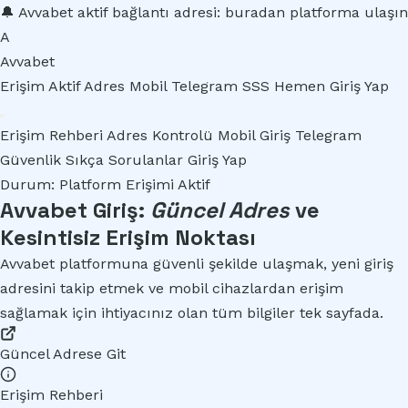
🔔 Avvabet aktif bağlantı adresi:
buradan platforma ulaşın
A
Avvabet
Erişim
Aktif Adres
Mobil
Telegram
SSS
Hemen Giriş Yap
Erişim Rehberi
Adres Kontrolü
Mobil Giriş
Telegram
Güvenlik
Sıkça Sorulanlar
Giriş Yap
Durum:
Platform Erişimi Aktif
Avvabet Giriş:
Güncel Adres
ve
Kesintisiz Erişim Noktası
Avvabet platformuna güvenli şekilde ulaşmak, yeni giriş
adresini takip etmek ve mobil cihazlardan erişim
sağlamak için ihtiyacınız olan tüm bilgiler tek sayfada.
Güncel Adrese Git
Erişim Rehberi