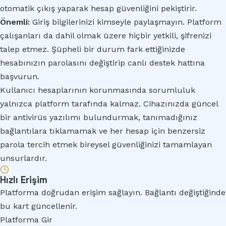
otomatik çıkış yaparak hesap güvenliğini pekiştirir.
Önemli:
Giriş bilgilerinizi kimseyle paylaşmayın. Platform
çalışanları da dahil olmak üzere hiçbir yetkili, şifrenizi
talep etmez. Şüpheli bir durum fark ettiğinizde
hesabınızın parolasını değiştirip canlı destek hattına
başvurun.
Kullanıcı hesaplarının korunmasında sorumluluk
yalnızca platform tarafında kalmaz. Cihazınızda güncel
bir antivirüs yazılımı bulundurmak, tanımadığınız
bağlantılara tıklamamak ve her hesap için benzersiz
parola tercih etmek bireysel güvenliğinizi tamamlayan
unsurlardır.
Hızlı Erişim
Platforma doğrudan erişim sağlayın. Bağlantı değiştiğinde
bu kart güncellenir.
Platforma Gir