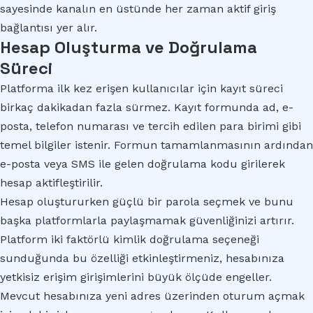
sayesinde kanalın en üstünde her zaman aktif giriş
bağlantısı yer alır.
Hesap Oluşturma ve Doğrulama
Süreci
Platforma ilk kez erişen kullanıcılar için kayıt süreci
birkaç dakikadan fazla sürmez. Kayıt formunda ad, e-
posta, telefon numarası ve tercih edilen para birimi gibi
temel bilgiler istenir. Formun tamamlanmasının ardından
e-posta veya SMS ile gelen doğrulama kodu girilerek
hesap aktifleştirilir.
Hesap oluştururken güçlü bir parola seçmek ve bunu
başka platformlarla paylaşmamak güvenliğinizi artırır.
Platform iki faktörlü kimlik doğrulama seçeneği
sunduğunda bu özelliği etkinleştirmeniz, hesabınıza
yetkisiz erişim girişimlerini büyük ölçüde engeller.
Mevcut hesabınıza yeni adres üzerinden oturum açmak