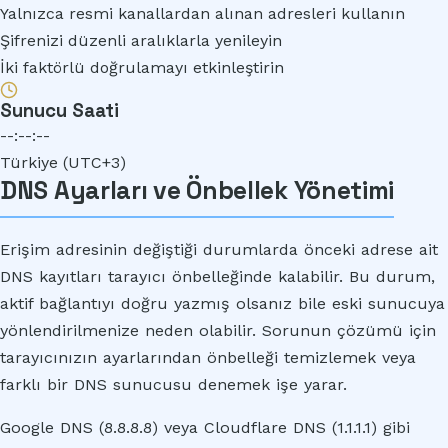
Yalnızca resmi kanallardan alınan adresleri kullanın
Şifrenizi düzenli aralıklarla yenileyin
İki faktörlü doğrulamayı etkinleştirin
Sunucu Saati
--:--:--
Türkiye (UTC+3)
DNS Ayarları ve Önbellek Yönetimi
Erişim adresinin değiştiği durumlarda önceki adrese ait
DNS kayıtları tarayıcı önbelleğinde kalabilir. Bu durum,
aktif bağlantıyı doğru yazmış olsanız bile eski sunucuya
yönlendirilmenize neden olabilir. Sorunun çözümü için
tarayıcınızın ayarlarından önbelleği temizlemek veya
farklı bir DNS sunucusu denemek işe yarar.
Google DNS (8.8.8.8) veya Cloudflare DNS (1.1.1.1) gibi